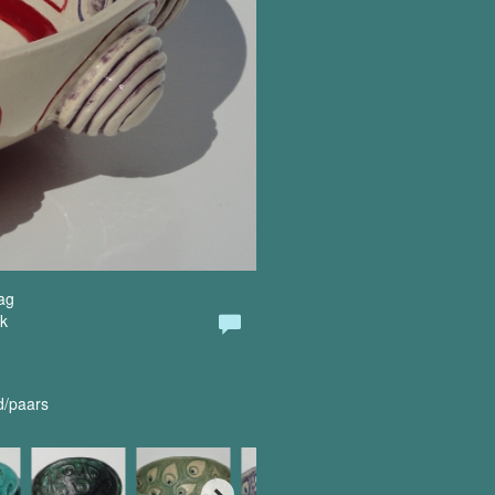
ag
k
d/paars