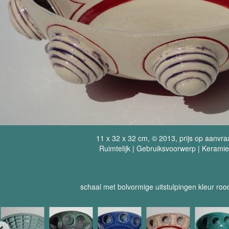
11 x 32 x 32 cm, © 2013, prijs op aanvra
Ruimtelijk | Gebruiksvoorwerp | Keramie
schaal met bolvormige uitstulpingen kleur roo