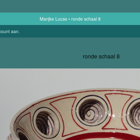
Marijke Lucas
ronde schaal 8
count aan
.
ronde schaal 8