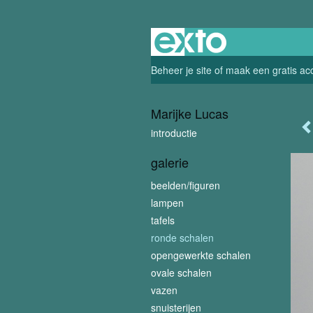
Beheer je site
of
maak een gratis ac
Marijke Lucas
introductie
galerie
beelden/figuren
lampen
tafels
ronde schalen
opengewerkte schalen
ovale schalen
vazen
snuisterijen