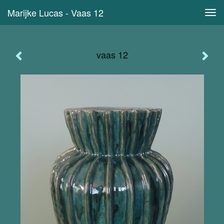
Marijke Lucas - Vaas 12
Tog
navi
vaas 12