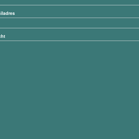
iladres
cht