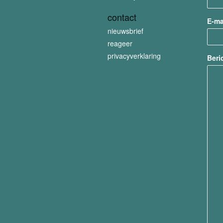
contact
E-ma
nieuwsbrief
reageer
privacyverklaring
Beri