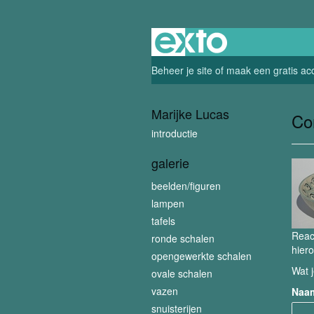
Beheer je site
of
maak een gratis ac
Marijke Lucas
Co
introductie
galerie
beelden/figuren
lampen
tafels
Reac
ronde schalen
hiero
opengewerkte schalen
Wat j
ovale schalen
vazen
Naa
snuisterijen